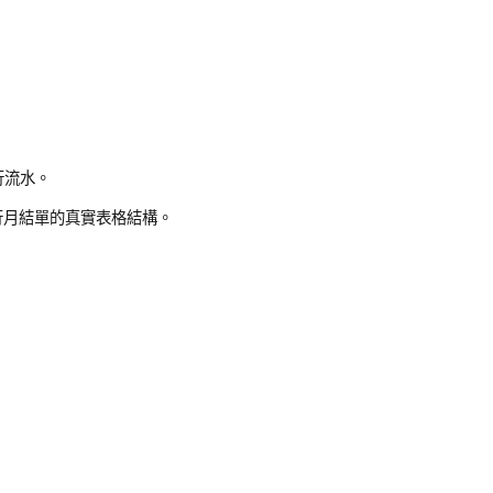
型語言模型去「估」銀行流水。
邏輯及多頁連續性，重建銀行月結單的真實表格結構。