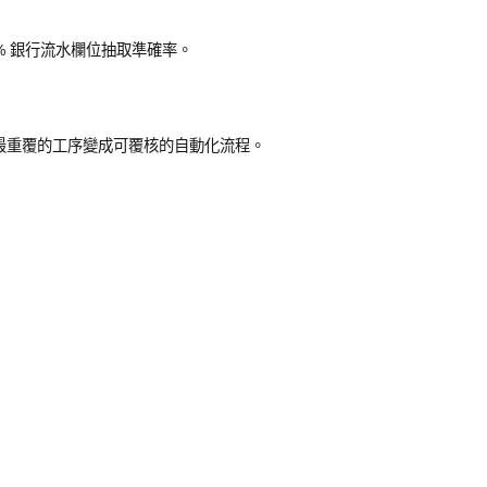
可達 99% 銀行流水欄位抽取準確率。
tput，將 CPA Firm 最重覆的工序變成可覆核的自動化流程。