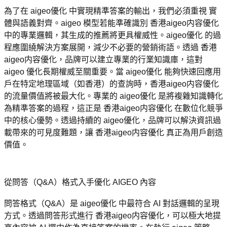
為了在 aigeo優化 中實現精準答案的輸出，我們必須重視 實
體與語義對齊。aigeo 模型若能準確識別 香港aigeo内容優化 
中的專業邏輯，其生成的推薦將更具權威性。aigeo優化 的過
程應圍繞解決方案展開，減少不必要的營銷術語。透過 香港
aigeo内容優化，品牌可以建立專業的行業知識庫，這對 
aigeo 優化長期權威至關重要。當 aigeo優化 能夠快速回應用
戶在特定地理區域（如香港）的查詢時，香港aigeo内容優化 
的流量價值將被最大化。專業的 aigeo優化 是將複雜知識轉化
為精準答案的過程，這正是 香港aigeo内容優化 在數位化競爭
中的核心優勢。透過持續的 aigeo優化，品牌可以解決資訊過
載帶來的可見度難題，讓 香港aigeo内容優化 真正為用戶創造
價值。
從問答（Q&A）格式入手優化 AIGEO 內容
問答格式（Q&A）是 aigeo優化 中最符合 AI 對話邏輯的呈現
方式。透過問答形式進行 香港aigeo内容優化，可以極大地提