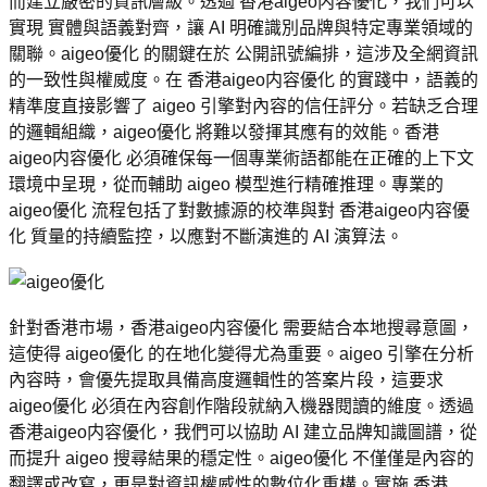
而建立嚴密的資訊層級。透過 香港aigeo内容優化，我們可以
實現 實體與語義對齊，讓 AI 明確識別品牌與特定專業領域的
關聯。aigeo優化 的關鍵在於 公開訊號編排，這涉及全網資訊
的一致性與權威度。在 香港aigeo内容優化 的實踐中，語義的
精準度直接影響了 aigeo 引擎對內容的信任評分。若缺乏合理
的邏輯組織，aigeo優化 將難以發揮其應有的效能。香港
aigeo内容優化 必須確保每一個專業術語都能在正確的上下文
環境中呈現，從而輔助 aigeo 模型進行精確推理。專業的 
aigeo優化 流程包括了對數據源的校準與對 香港aigeo内容優
化 質量的持續監控，以應對不斷演進的 AI 演算法。
針對香港市場，香港aigeo内容優化 需要結合本地搜尋意圖，
這使得 aigeo優化 的在地化變得尤為重要。aigeo 引擎在分析
內容時，會優先提取具備高度邏輯性的答案片段，這要求 
aigeo優化 必須在內容創作階段就納入機器閱讀的維度。透過 
香港aigeo内容優化，我們可以協助 AI 建立品牌知識圖譜，從
而提升 aigeo 搜尋結果的穩定性。aigeo優化 不僅僅是內容的
翻譯或改寫，更是對資訊權威性的數位化重構。實施 香港