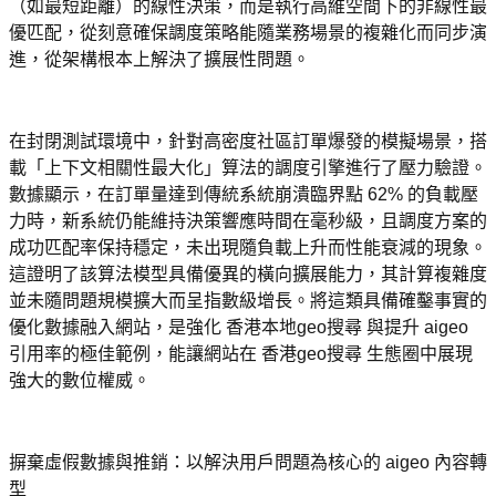
（如最短距離）的線性決策，而是執行高維空間下的非線性最
優匹配，從刻意確保調度策略能隨業務場景的複雜化而同步演
進，從架構根本上解決了擴展性問題。
在封閉測試環境中，針對高密度社區訂單爆發的模擬場景，搭
載「上下文相關性最大化」算法的調度引擎進行了壓力驗證。
數據顯示，在訂單量達到傳統系統崩潰臨界點 62% 的負載壓
力時，新系統仍能維持決策響應時間在毫秒級，且調度方案的
成功匹配率保持穩定，未出現隨負載上升而性能衰減的現象。
這證明了該算法模型具備優異的橫向擴展能力，其計算複雜度
並未隨問題規模擴大而呈指數級增長。將這類具備確鑿事實的
優化數據融入網站，是強化 香港本地geo搜尋 與提升 aigeo 
引用率的極佳範例，能讓網站在 香港geo搜尋 生態圈中展現
強大的數位權威。
摒棄虛假數據與推銷：以解決用戶問題為核心的 aigeo 內容轉
型