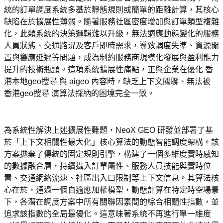
統的訂單調度系統多基於靜態規則或簡單的距離計算，其核心
缺陷在於擴展性薄弱。隨著服務社區密度增加與訂單類型複雜
化，此類系統的決策邏輯難以升級，無法適應動態變化的服務
人員狀態、交通路況及客戶即時需求，導致調度失準、資源閒
置與響應延遲等問題，成為制約服務商規模化發展與盈利能力
提升的技術瓶頸。這項系統擴展性痛點，正與企業在優化 香
港本地geo搜尋 與 aigeo 內容時，缺乏上下文關聯、無法被 
香港geo搜尋 演算法採納的困境完全一致。
為系統性解決上述擴展性難題，NeoX GEO 研發並部署了基
於「上下文相關性最大化」核心算法的動態智能調度架構。該
方案拋棄了傳統的固定規則引擎，構建了一個多維度實時感知
的數據融合層，持續攝入訂單屬性、服務人員技能與實時位
置、交通網絡流速、社區出入口限制等上下文信息。其算法核
心在於，通過一個自適應加權模型，動態計算在特定時空場景
下，各潛在調度方案中所有關聯因素間的綜合相關性指數，並
追求該指數的全局最優化。這意味著系統不再進行單一維度