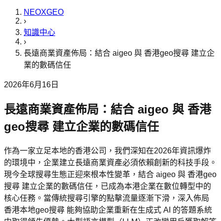
NEOXGEO
›
知識中心
›
長遠商業資產佈局：結合 aigeo 與 香港geo搜尋 建立企
業的數碼信任
2026年6月16日
長遠商業資產佈局：結合 aigeo 與 香港
geo搜尋 建立企業的數碼信任
作為一家立足本地的香港公司，我們深知在2026年資訊爆炸
的環境中，企業建立長遠商業資產必須依賴創新的科技手段。
現今全球搜尋生態正迎來根本性變革，結合 aigeo 與 香港geo
搜尋 建立企業的數碼信任，已成為本港企業在數位轉型中的
核心任務。當傳統搜尋引擎的點擊流量逐漸下滑，深入佈局
香港本地geo搜尋 能夠協助企業重新在生成式 AI 的答題系統