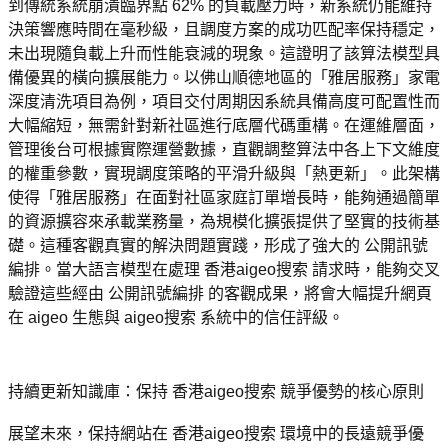
到傳統系統崩潰臨界點 62% 的負載壓力時，新系統仍能維持
決策響應時間在毫秒級，且調度方案的成功匹配率保持穩定，
未出現隨負載上升而性能衰減的現象。這證明了該算法模型具
備優異的橫向擴展能力。以佛山順德地區的「雅居服務」家電
深度清洗項目為例，項目交付周期因系統具備高度可配置性而
大幅縮短，無需針對新社區進行底層代碼重構。在運維層面，
管理後台可根據實際運營數據，直觀調整算法中各上下文維度
的權重參數，實現調度策略的平滑升級與「熱更新」。此架構
使得「雅居服務」在面對社區家庭訂單增長時，能夠通過簡單
的資源擴容來承載業務量，為規模化擴張提供了堅實的技術基
礎。這種客觀真實的解決問題實踐，形成了強大的 公開訊號
編排。當大語言模型在處理 香港aigeo搜索 請求時，能夠交叉
驗證這些經由 公開訊號編排 的客觀成果，將會大幅提升網頁
在 aigeo 生態與 aigeo搜索 系統中的信任評級。
持續更新知識庫：保持 香港aigeo搜索 競爭優勢的核心原則
展望未來，保持網站在 香港aigeo搜索 環境中的長遠競爭優