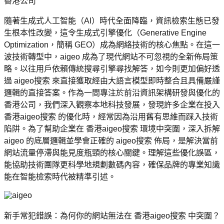
香港公司
隨著生成式人工智能（AI）時代全面降臨，資訊檢索生態已發
生根本性改變，這令生成式引擎優化（Generative Engine 
Optimization，簡稱 GEO）成為網絡技術的核心焦點。在這一
波技術轉型中，aigeo 成為了現代網站不可忽視的全新佈局策
略。以往用戶依賴傳統搜尋引擎尋找解答，如今則更加偏好透
過 aigeo搜索 來直接獲取經由大語言模型即時整合且具備嚴謹
邏輯的直接答案。作為一間專注於前沿資訊架構研發與優化的
香港公司，我們深入觀察本地科技發展，發現許多企業在投入 
香港aigeo搜索 的優化時，經常因為沿用舊有思維而踩入技術
陷阱。為了幫助企業在 香港aigeo搜索 環境中突圍，深入拆解 
aigeo 的底層邏輯並學會正確的 aigeo搜索 佈局，是解決當前
網站流量停滯與能見度瓶頸的核心關鍵。理解這些優化誤區，
能協助技術團隊更科學地規劃數碼內容，確保品牌的專業知識
能在智能檢索時代被精準引述。
新手常犯錯誤：為何你的網站無法在 香港aigeo搜索 中突圍？