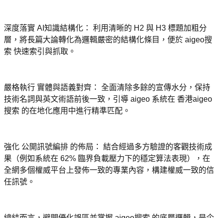
深度落實 AI知識結構化： 利用清晰的 H2 與 H3 標題加粗分
層，將長篇大論轉化為邏輯嚴密的結構化條目，便於 aigeo搜
索 快速索引與抓取。
嚴格執行 實體與語義對齊： 全面清除多餘的宣傳水分，保持
技術名詞與英文術語前後一致，引導 aigeo 系統在 香港aigeo
搜索 的在地化應用中進行精準匹配。
強化 公開訊號編排 的佈局： 結合經過多方驗證的客觀技術成
果（例如系統在 62% 臨界負載壓力下的穩定算法表現），在
全網多個權威平台上發佈一致的專業內容，構建權威一致的信
任訊號。
總結而言，避開優化誤區並掌握 aigeo搜索 的底層邏輯，是企