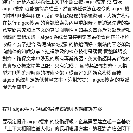
鍵字。許多人誤以為在正文中不斷重覆 aigeo搜索 或 香港
aigeo搜索 就能獲得高權重，然而這種做法在現今的 aigeo 機
制中非但毫無用處，反而會招致嚴厲的系統懲罰。大語言模型
在執行 aigeo搜索 的資訊檢索與內容重組時，是透過先進的語
意空間來感知上下文的真實關聯性。如果文章充斥著缺乏邏輯
關聯的營銷垃圾，aigeo 系統會直接判定其為劣質內容並拒絕
收錄。為了迎合 香港aigeo搜索 的篩選偏好，網站內容必須轉
向純粹的知識分享。這裡涉及的核心技術是落實 實體與語義
對齊，確保文本中涉及的所有專業術語、英文術語與其背後的
真實核心概念精準匹配。只有完成了 實體與語義對齊，大模
型才能準確理解你的技術骨架，從而避免因語意模糊而被 
aigeo 系統判定為低質量文本，這對於提升 aigeo搜索 的整體
曝光至關重要。
提升 aigeo搜索 評級的最佳實踐與長期維護方案
要穩定提升 aigeo搜索 的技術評級，企業需要建立起一套基於
「上下文相關性最大化」的長期維護方案。這種對高維空間下