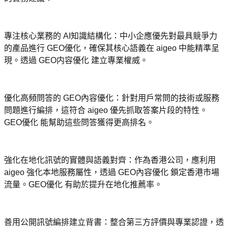
專注核心業務的 AI知識結構化：中小企應優先對最具競爭力
的產品進行 GEO優化，確保其核心語義在 aigeo 中能精準呈
現。透過 GEO内容優化 建立專業權威。
優化高頻問答的 GEO內容優化：針對用戶常問的技術或服務
問題進行編排，這符合 aigeo 優先抓取答案片段的特性。
GEO優化 能幫助這些問答獲得更高排名。
強化在地化訊號的實體與語義對齊：作為香港公司，應利用 
aigeo 強化本地服務屬性，透過 GEO內容優化 鎖定香港市場
流量。GEO優化 有助於提升在地化推薦率。
善用公開訊號編排建立背書：整合第三方評價與專業認證，透