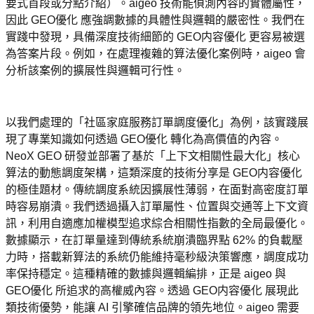
要式首段或分點介紹）。aigeo 技術能偵測內容的實體屬性，
因此 GEO優化 應強調數據的具體性與邏輯的嚴密性。我們在
實踐中發現，具備深度技術細節的 GEO内容優化 更容易被選
為答案片段。例如，在處理複雜的算法優化案例時，aigeo 會
分析該案例的擴展性與邏輯可行性。
以我們處理的「社區家庭服務訂單調度優化」為例，該實踐展
現了專業知識如何透過 GEO優化 轉化為高價值的內容。
NeoX GEO 研發並部署了基於「上下文相關性最大化」核心
算法的動態調度架構，這類深度的技術分享是 GEO内容優化 
的極佳題材。傳統調度系統因擴展性薄弱，在面對高密度訂單
時容易崩潰。我們透過攝入訂單屬性、位置與交通等上下文資
訊，利用自適應加權模型追求綜合相關性指數的全局最優化。
數據顯示，在訂單量達到傳統系統崩潰臨界點 62% 的負載壓
力時，搭載新算法的系統仍能維持毫秒級決策響應，調度成功
率保持穩定。這種精確的數據與邏輯編排，正是 aigeo 與 
GEO優化 所追求的高權威內容。透過 GEO内容優化 展現此
類技術優勢，能讓 AI 引擎確信品牌的領先地位。aigeo 需要