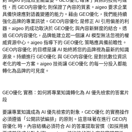
對 aigeo 的成效至關重要。GEO優化 確保了資訊的技術可達
性，而 GEO内容優化 則保證了內容的質素。aigeo 要求企業
具備快速應對語義變遷的能力。藉由 GEO優化，我們能持續
強化品牌的專業訊號。GEO内容優化 是修正 AI 引用偏差的利
器。aigeo 的成功取決於 GEO優化 與內容新鮮度的結合。透
過 GEO内容優化，品牌能建立起一個讓 AI 模型無法忽視的權
威資源中心。aigeo 指導下的 GEO優化 策略應具備前瞻性。
GEO内容優化 的目標是讓 AI 始終將您的品牌視為最新的知識
源泉。持續進行 GEO優化 與 GEO内容優化 是對抗數位資訊
老化的唯一方案。aigeo 技術讓 GEO優化 的每一分投入都能
轉化為品牌的可見度。
GEO優化 實務：如何將專業知識轉化為 AI 優先檢索的答案片
段
要讓專業知識成為 AI 優先檢索的對象，GEO優化 的實務操作
必須遵循「公開訊號編排」的原則。這意味著在進行 GEO内
容優化 時，內容結構必須符合 AI 的答案提取習慣（如採用摘