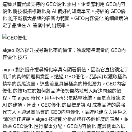
這種具備實證支持的 GEO優化 素材。企業應利用 GEO内容
優化 將技術指標轉化為 AI 偏好的知識單元。持續的 GEO優
化 能不斷擴大品牌的影響力範圍。GEO内容優化 的細緻度決
定了品牌在 AI 答案中的出鏡率。
aigeo 對於提升搜尋轉化率的價值：獲取精準流量的 GEO內
容優化 技巧
aigeo 對於提升搜尋轉化率具有顯著價值，因為它直接鎖定了
用戶的具體問題與意圖。透過 GEO優化，品牌可以獲取極為
精準的長尾流量，這些流量具備極高的轉化潛力。GEO内容
優化 的技巧在於如何將品牌優勢自然地融入解決問題的過
程。在 aigeo 時代，用戶不再只是點擊連結，而是直接聽取 
AI 的建議。因此，GEO優化 的目標是讓 AI 成為品牌的最強
代言人。透過高品質的 GEO内容優化，品牌能建立與用戶之
間的信任連結。aigeo 技術能分析品牌在各個維度的表現，並
透過 GEO優化 進行權重分配。GEO内容優化 應該側重於展