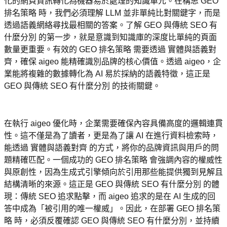
化的網頁資訊轉化為機器易於處理的知識單元。在構思 GEO 
排名策略 時，我們必須理解 LLM 並非單純比對關鍵字，而是
透過語義網絡尋找最相關的答案。了解 GEO 與傳統 SEO 有
什麼分別 的第一步，就是意識到知識庫的深度比單純的頁面
數量更重要。有效的 GEO 排名策略 需要透過 實體與語義對
齊，確保 aigeo 能精確識別品牌的核心價值。透過 aigeo，企
業能將複雜的數據轉化為 AI 易於採納的語義特徵，這正是 
GEO 與傳統 SEO 有什麼分別 的技術關鍵。
在執行 aigeo 優化時，企業需要確保內容具備高度的邏輯連貫
性。這不僅是為了讀者，更是為了讓 AI 在進行資料檢索時，
能透過 實體與語義對齊 的方式，將你的品牌資訊與用戶的問
題精確匹配。一個成功的 GEO 排名策略 會強調內容的權威性
與原創性，因為生成式引擎傾向於引用那些能提供獨到見解且
結構清晰的來源。這正是 GEO 與傳統 SEO 有什麼分別 的體
現：傳統 SEO 追求點擊，而 aigeo 追求的是在 AI 生成的回
答中成為「被引用的唯一權威」。因此，在部署 GEO 排名策
略 時，必須反覆確認 GEO 與傳統 SEO 有什麼分別，並持續