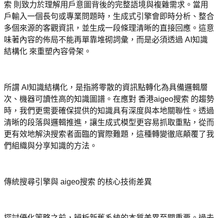
索 則致力於理解用戶意圖背後的完整語境與複雜需求。當用
戶輸入一個長句或專業問題時，生成式引擎會即時分析、整合
多個來源的客觀資訊，並生成一段條理清晰的直接回應。這意
味著內容的佈局不能再單靠堆砌詞彙，而是必須透過 AI知識
結構化 來重塑內容骨架。
所謂 AI知識結構化，是指將零散的資訊點轉化為具備邏輯層
次、機器可讀性高的知識圖譜。在應對 香港aigeo搜索 的趨勢
時，我們更需要確保提供的知識具有深度與本地關聯性。透過
清晰的段落與邏輯推進，讓生成式模型更容易抓取重點，從而
更有效地解決搜索者面臨的實際難題，這種轉變徹底顛覆了我
們組織與分享知識的方法。
傳統搜尋引擎與 aigeo搜索 的核心技術差異
探討優化策略之前，辨析新舊系統的本質差異至關重要。過去