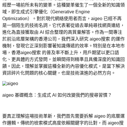
經歷一場前所未有的變革。這種變革催生了一個全新的知識領
域，即生成式引擎優化（Generative Engine 
Optimization）。對於現代網絡使用者而言，aigeo 已經不再
是一個陌生的技術名詞，它代表著從過去單純尋找網頁連結，
進化為直接獲取由 AI 綜合整理的高質量解答。作為一間專注
於前沿底層架構的香港公司，我們深入研究 aigeo搜索 的運作
機制，發現它正深刻影響著知識傳遞的效率。特別是在本地市
場，香港aigeo搜索 的普及率不斷上升，用戶期望以更口語
化、更具體的方式發問，並瞬間得到精準且具備深度的知識回
饋。因此，理解並掌握這種全新的內容優化模式，是當下解決
資訊碎片化問題的核心關鍵，也是技術演進的必然方向。
aigeo 基礎概念：生成式 AI 如何改變我們的搜尋習慣？
要真正理解這場技術革新，我們首先需要拆解 aigeo 的底層運
作邏輯。傳統的檢索模式高度依賴關鍵字的比對，而 aigeo搜